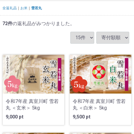
全返礼品
お米
雪若丸
72
件
の返礼品がみつかりました。
令和7年産 真室川町 雪若
令和7年産 真室川町 雪若
丸 ＜玄米＞ 5kg
丸 ＜白米＞ 5kg
9,000 pt
9,500 pt