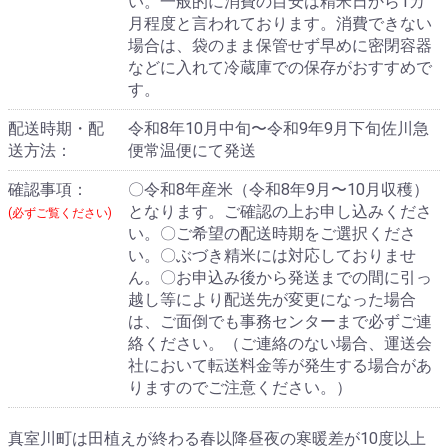
い。一般的に消費の目安は精米日から1カ
月程度と言われております。消費できない
場合は、袋のまま保管せず早めに密閉容器
などに入れて冷蔵庫での保存がおすすめで
す。
配送時期・配
令和8年10月中旬〜令和9年9月下旬佐川急
送方法：
便常温便にて発送
確認事項：
〇令和8年産米（令和8年9月〜10月収穫）
となります。ご確認の上お申し込みくださ
(必ずご覧ください)
い。〇ご希望の配送時期をご選択くださ
い。〇ぶづき精米には対応しておりませ
ん。〇お申込み後から発送までの間に引っ
越し等により配送先が変更になった場合
は、ご面倒でも事務センターまで必ずご連
絡ください。（ご連絡のない場合、運送会
社において転送料金等が発生する場合があ
りますのでご注意ください。）
真室川町は田植えが終わる春以降昼夜の寒暖差が10度以上