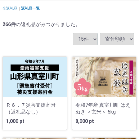
全返礼品
返礼品一覧
266
件
の返礼品がみつかりました。
Ｒ６．７災害支援寄附
令和7年産 真室川町 はえ
（返礼品なし）
ぬき ＜玄米＞ 5kg
1,000 pt
8,000 pt