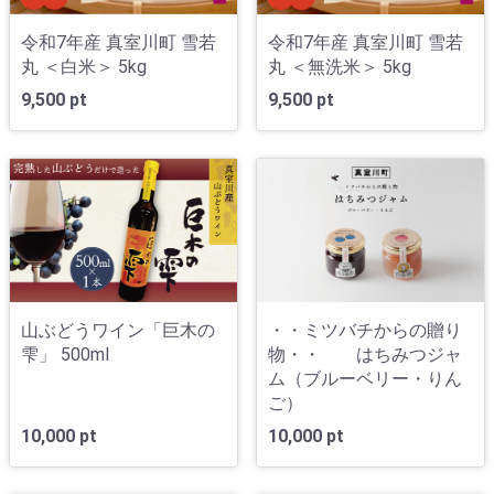
令和7年産 真室川町 雪若
令和7年産 真室川町 雪若
丸 ＜白米＞ 5kg
丸 ＜無洗米＞ 5kg
9,500 pt
9,500 pt
山ぶどうワイン「巨木の
・・ミツバチからの贈り
雫」 500ml
物・・ はちみつジャ
ム（ブルーベリー・りん
ご）
10,000 pt
10,000 pt