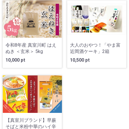
令和8年産 真室川町 はえ
大人のおやつ！「やま富
ぬき ＜玄米＞ 5kg
近岡酒ケーキ」2箱
10,000 pt
10,500 pt
【真室川ブランド】早蕨
そばと米粉中華のハイ辛