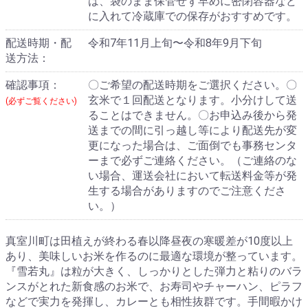
は、袋のまま保管せず早めに密閉容器など
に入れて冷蔵庫での保存がおすすめです。
配送時期・配
令和7年11月上旬〜令和8年9月下旬
送方法：
確認事項：
〇ご希望の配送時期をご選択ください。〇
玄米で１回配送となります。小分けして送
(必ずご覧ください)
ることはできません。〇お申込み後から発
送までの間に引っ越し等により配送先が変
更になった場合は、ご面倒でも事務センタ
ーまで必ずご連絡ください。（ご連絡のな
い場合、運送会社において転送料金等が発
生する場合がありますのでご注意くださ
い。）
真室川町は田植えが終わる春以降昼夜の寒暖差が10度以上
あり、美味しいお米を作るのに最適な環境が整っています。
『雪若丸』は粒が大きく、しっかりとした弾力と粘りのバラ
ンスがとれた新食感のお米で、お寿司やチャーハン、ピラフ
などで実力を発揮し、カレーとも相性抜群です。手間暇かけ