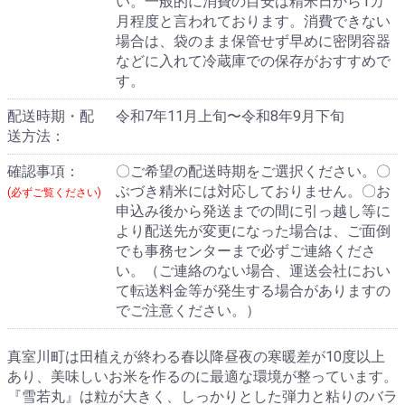
い。一般的に消費の目安は精米日から1カ
月程度と言われております。消費できない
場合は、袋のまま保管せず早めに密閉容器
などに入れて冷蔵庫での保存がおすすめで
す。
配送時期・配
令和7年11月上旬〜令和8年9月下旬
送方法：
確認事項：
〇ご希望の配送時期をご選択ください。〇
ぶづき精米には対応しておりません。〇お
(必ずご覧ください)
申込み後から発送までの間に引っ越し等に
より配送先が変更になった場合は、ご面倒
でも事務センターまで必ずご連絡くださ
い。（ご連絡のない場合、運送会社におい
て転送料金等が発生する場合がありますの
でご注意ください。）
真室川町は田植えが終わる春以降昼夜の寒暖差が10度以上
あり、美味しいお米を作るのに最適な環境が整っています。
『雪若丸』は粒が大きく、しっかりとした弾力と粘りのバラ