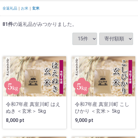
全返礼品
お米
玄米
81
件
の返礼品がみつかりました。
令和7年産 真室川町 はえ
令和7年産 真室川町 こし
ぬき ＜玄米＞ 5kg
ひかり ＜玄米＞ 5kg
8,000 pt
9,000 pt