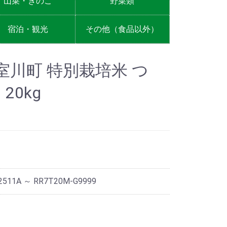
山菜・きのこ
野菜類
宿泊・観光
その他（食品以外）
室川町 特別栽培米 つ
20kg
2511A ～ RR7T20M-G9999