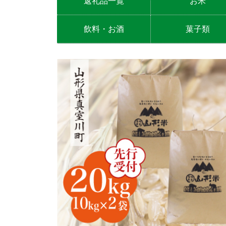
返礼品一覧
お米
つや姫
雪若丸
はえぬき
その他の品種
玄米
飲料・お酒
菓子類
お酒
ノンアルコール