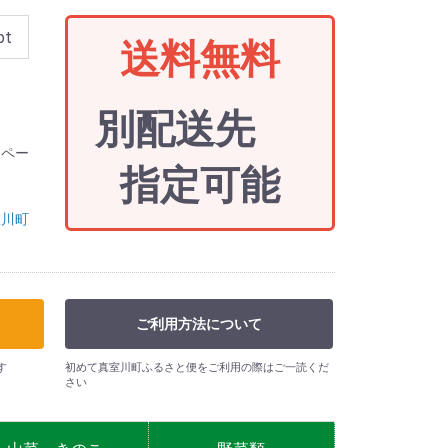
pt
送料無料
別配送先
ムペー
指定可能
室川町
ご利用方法について
す
初めて真室川町ふるさと便をご利用の際はご一読くだ
さい