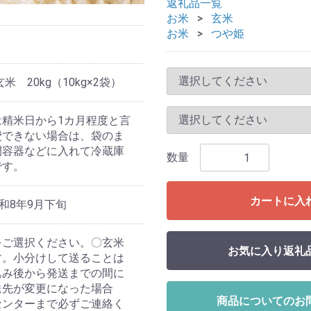
返礼品一覧
お米
玄米
お米
つや姫
 20kg（10kg×2袋）
精米日から1カ月程度と言
費できない場合は、袋のま
閉容器などに入れて冷蔵庫
数量
です。
カートに入
和8年9月下旬
をご選択ください。〇玄米
お気に入り返礼
す。小分けして送ることは
込み後から発送までの間に
送先が変更になった場合
商品についてのお
センターまで必ずご連絡く