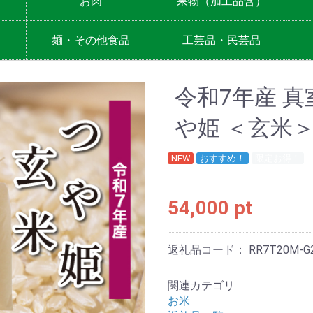
お肉
果物（加工品含）
定期便・食べ比べセット
牛肉
豚肉
鳥肉
その他
麺・その他食品
工芸品・民芸品
麺
その他食品
令和7年産 真
や姫 ＜玄米＞ 
NEW
おすすめ！
限定お得！
54,000 pt
返礼品コード：
RR7T20M-G
関連カテゴリ
お米