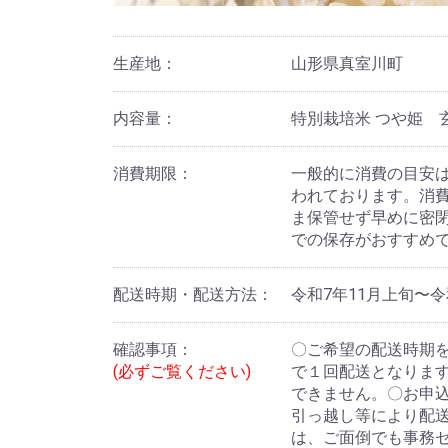
生産地：
山形県真室川町
内容量：
特別栽培米 つや姫 玄米
消費期限：
一般的に消費の目安は
われております。消
ま保管せず早めに密
での保存がおすすめ
配送時期・配送方法：
令和7年11月上旬〜令
確認事項：
〇ご希望の配送時期
(必ずご覧ください)
で１回配送となりま
できません。〇お申
引っ越し等により配
は、ご面倒でも事務