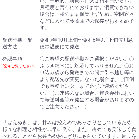
い。一般的に消費の目安は精米日から1カ
月程度と言われております。消費できない
場合は、袋のまま保管せず早めに密閉容器
などに入れて冷蔵庫での保存がおすすめで
す。
配送時期・配
令和7年10月上旬〜令和8年9月下旬佐川急
送方法：
便常温便にて発送
確認事項：
〇ご希望の配送時期をご選択ください。〇
ぶづき精米には対応しておりません。〇お
(必ずご覧ください)
申込み後から発送までの間に引っ越し等に
より配送先が変更になった場合は、ご面倒
でも事務センターまで必ずご連絡くださ
い。（ご連絡のない場合、運送会社におい
て転送料金等が発生する場合がありますの
でご注意ください。）
「はえぬき」は、甘みは控えめであっさりとしているため
様々な料理と相性が非常に良く、また、冷めても美味しく食
べれることからお弁当やおにぎりにも向いています。周りを