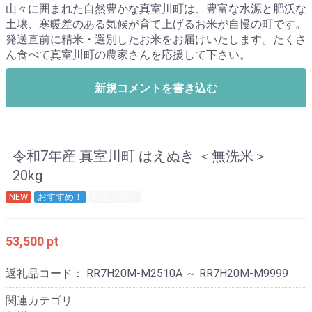
山々に囲まれた自然豊かな真室川町は、豊富な水源と肥沃な
土壌、寒暖差のある気候が育て上げるお米が自慢の町です。
発送直前に精米・選別したお米をお届けいたします。たくさ
ん食べて真室川町の農家さんを応援して下さい。
新規コメントを書き込む
令和7年産 真室川町 はえぬき ＜無洗米＞
20kg
NEW
おすすめ！
限定お得！
53,500 pt
返礼品コード：
RR7H20M-M2510A ～ RR7H20M-M9999
関連カテゴリ