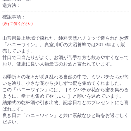
送方法：
確認事項：
(必ずご覧ください)
山形県最上地域で採れた、純粋天然ハチミツで造られたお酒
「ハニーワイン」。真室川町の大沼養蜂では2017年より販
売しています。
甘口で口当たりがよく、お酒が苦手な方も飲みやすくなって
おり、健康に良い人類最古のお酒と言われています。
四季折々の花々が咲き乱れる自然の中で、ミツバチたちが匂
いを辿り、小さな花から少しずつ蜜を集めてくれました。
この「ハニーワイン」には、［ミツバチが花から蜜を集める
ように、幸せも集めて欲しい。］と願いを込めています。
結婚式の乾杯酒や引き出物、記念日などのプレゼントにも喜
ばれます。
良き日に「ハニ－ワイン」と共に素敵なひと時をお過ごしく
ださい。